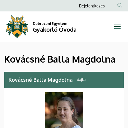
Kovácsné
Ugrás
Anonim
Bejelentkezés
a
Felhasználói
Balla
tartalomra
fiók
Debreceni Egyetem
Magdolna
Gyakorló Óvoda
menüje
|
Gyakorló
Kovácsné Balla Magdolna
Óvoda
Kovácsné Balla Magdolna
dajka