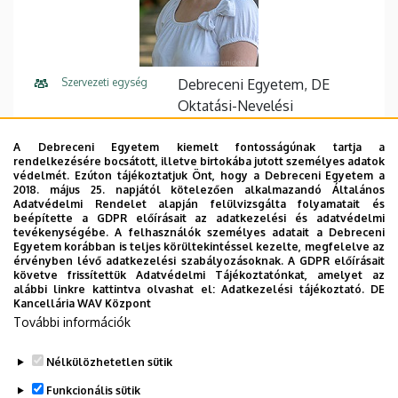
Szervezeti egység
Debreceni Egyetem, DE
Oktatási-Nevelési
Intézmények, DE Gyakorló
Óvodája
A Debreceni Egyetem kiemelt fontosságúnak tartja a
rendelkezésére bocsátott, illetve birtokába jutott személyes adatok
védelmét. Ezúton tájékoztatjuk Önt, hogy a Debreceni Egyetem a
Központi telefonszám
+36 52 512 900
25020
2018. május 25. napjától kötelezően alkalmazandó Általános
Adatvédelmi Rendelet alapján felülvizsgálta folyamatait és
E-mail cím
kovacsne.magdolna@ped.uni
beépítette a GDPR előírásait az adatkezelési és adatvédelmi
tevékenységébe. A felhasználók személyes adatait a Debreceni
deb.hu
Egyetem korábban is teljes körültekintéssel kezelte, megfelelve az
érvényben lévő adatkezelési szabályozásoknak. A GDPR előírásait
Cím
4220 Hajdúböszörmény,
követve frissítettük Adatvédelmi Tájékoztatónkat, amelyet az
alábbi linkre kattintva olvashat el:
Adatkezelési tájékoztató.
DE
Désány István utca 1-9.
Kancellária WAV Központ
További információk
Épület
GYGYK Óvoda "A" épület
Nélkülözhetetlen sütik
Emelet, ajtó
1. emelet
Funkcionális sütik